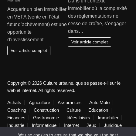
Dans un contexte
immobilier où la complexité
Acquérir un bien immobilier
des réglementations ne
en VEFA (vente en l’état
cesse de croître, s’engager
futur d’achèvement) est une
dans…
opportunité
d’investissement…
Voir article complet
Voir article complet
Copyright © 2026 Culture urbaine, que se passe-t-il sur le
web et internet. All rights reserved.
Achats
Agriculture
Assurances
Auto Moto
Coaching
Construction
Culture
Education
Finances
Gastronomie
Idées loisirs
Immobilier
Industrie
Informatique
Internet
Jeux
Juridique
Lifestyle
Logistique
Loisirs
Maison
Marketing
We use cookies to ensure that we give you the best