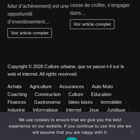
cesse de croître, s’engager
futur d’achèvement) est une
dans…
opportunité
d’investissement…
Voir article complet
Voir article complet
Copyright © 2026 Culture urbaine, que se passe-t-il sur le
web et internet. All rights reserved.
Achats
Agriculture
Assurances
Auto Moto
Coaching
Construction
Culture
Education
Finances
Gastronomie
Idées loisirs
Immobilier
Industrie
Informatique
Internet
Jeux
Juridique
Lifestyle
Logistique
Loisirs
Maison
Marketing
We use cookies to ensure that we give you the best
Mode
Non classé
Pratique
Publicité
Santé
experience on our website. If you continue to use this site we
will assume that you are happy with it.
Services
Sorties
Technologie
Tourisme