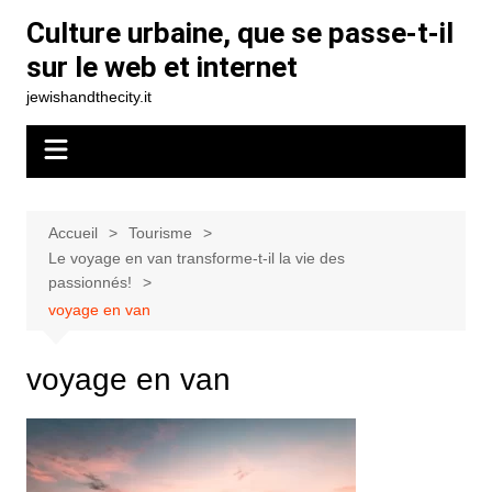
Aller
Culture urbaine, que se passe-t-il
au
sur le web et internet
contenu
jewishandthecity.it
Accueil
Tourisme
Le voyage en van transforme-t-il la vie des
passionnés!
voyage en van
voyage en van