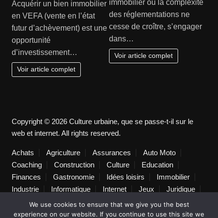
immobilier où la complexité
Acquérir un bien immobilier
des réglementations ne
en VEFA (vente en l’état
cesse de croître, s’engager
futur d’achèvement) est une
dans…
opportunité
d’investissement…
Voir article complet
Voir article complet
Copyright © 2026 Culture urbaine, que se passe-t-il sur le
web et internet. All rights reserved.
Achats
Agriculture
Assurances
Auto Moto
Coaching
Construction
Culture
Education
Finances
Gastronomie
Idées loisirs
Immobilier
Industrie
Informatique
Internet
Jeux
Juridique
Lifestyle
Logistique
Loisirs
Maison
Marketing
We use cookies to ensure that we give you the best
Mode
Non classé
Pratique
Publicité
Santé
experience on our website. If you continue to use this site we