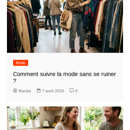
Mode
Comment suivre la mode sans se ruiner
?
Marise
7 août 2026
0