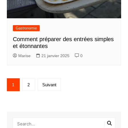
Gastronomie
Comment préparer des entrées simples
et étonnantes
Marise
21 janvier 2025
0
Pagination
1
2
Suivant
des
publications