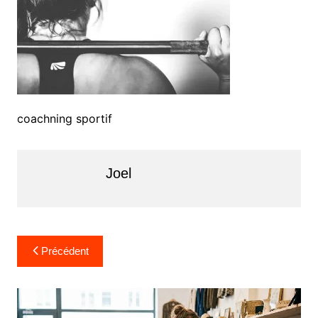
coachning sportif
Joel
Navigation
Précédent
de
l’article