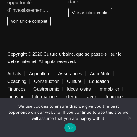
dans…
opportunité
d’investissement…
Voir article complet
Voir article complet
Copyright © 2026 Culture urbaine, que se passe-t-il sur le
web et internet. All rights reserved.
Achats
Agriculture
Assurances
Auto Moto
Coaching
Construction
Culture
Education
Finances
Gastronomie
Idées loisirs
Immobilier
Industrie
Informatique
Internet
Jeux
Juridique
Lifestyle
Logistique
Loisirs
Maison
Marketing
We use cookies to ensure that we give you the best
Mode
Non classé
Pratique
Publicité
Santé
experience on our website. If you continue to use this site we
will assume that you are happy with it.
Services
Sorties
Technologie
Tourisme
Transports
Vacances
Ok