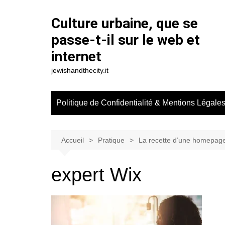
Aller
au
Culture urbaine, que se
contenu
passe-t-il sur le web et
internet
jewishandthecity.it
Politique de Confidentialité & Mentions Légale
Accueil
Pratique
La recette d’une homepage 
expert Wix