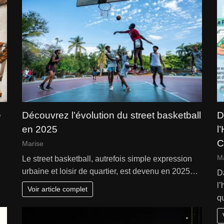
é
Découvrez l’évolution du street basketball
D
en 2025
l
C
Marise
M
Le street basketball, autrefois simple expression
urbaine et loisir de quartier, est devenu en 2025…
D
l
Voir article complet
q