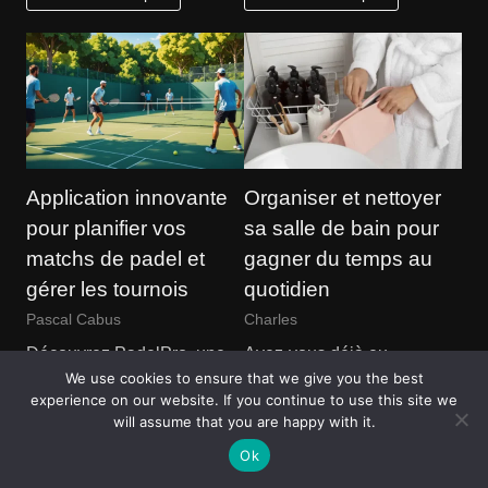
Application innovante
Organiser et nettoyer
pour planifier vos
sa salle de bain pour
matchs de padel et
gagner du temps au
gérer les tournois
quotidien
Pascal Cabus
Charles
Découvrez PadelPro, une
Avez-vous déjà eu
We use cookies to ensure that we give you the best
application matchs padel
l’impression de perdre un
experience on our website. If you continue to use this site we
complète qui transforme la
temps précieux chaque
will assume that you are happy with it.
manière dont les joueurs
matin en affrontant le
Ok
organisent…
chaos…