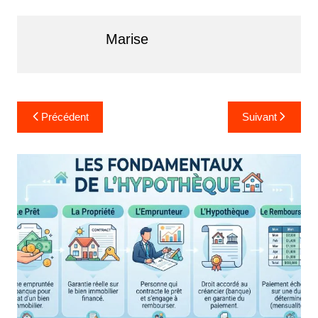
Marise
Navigation
Précédent
Suivant
de
l’article