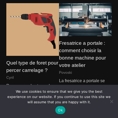
Fresatrice a portale :
comment choisir la
bonne machine pour
Quel type de foret pour
votre atelier
percer carrelage ?
Povoski
Cyril
La fresatrice a portale se
Pour percer des trous dans
distingue par sa capacité à
We use cookies to ensure that we give you the best
des carreaux de céramique,
usiner des pièces
experience on our website. If you continue to use this site we
des carreaux émaillés ou
volumineuses avec…
will assume that you are happy with it.
des carreaux…
Voir article complet
Ok
Voir article complet