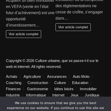
Acquérir un bien immobilier
des réglementations ne
en VEFA (vente en l’état
cesse de croître, s’engager
futur d’achèvement) est une
dans…
opportunité
d’investissement…
Voir article complet
Voir article complet
Copyright © 2026 Culture urbaine, que se passe-t-il sur le
web et internet. All rights reserved.
Achats
Agriculture
Assurances
Auto Moto
Coaching
Construction
Culture
Education
Finances
Gastronomie
Idées loisirs
Immobilier
Industrie
Informatique
Internet
Jeux
Juridique
Lifestyle
Logistique
Loisirs
Maison
Marketing
We use cookies to ensure that we give you the best
Mode
Non classé
Pratique
Publicité
Santé
experience on our website. If you continue to use this site we