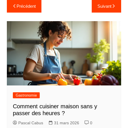
Navigation
Précédent
Suivant
de
l’article
Gastronomie
Comment cuisiner maison sans y
passer des heures ?
Pascal Cabus
31 mars 2026
0